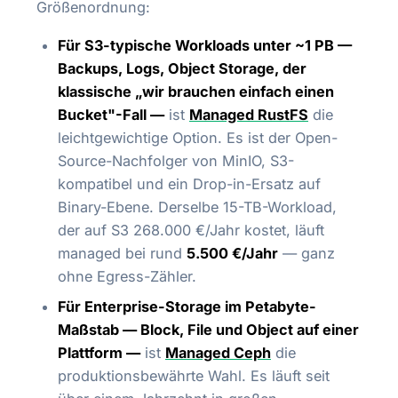
Größenordnung:
Für S3-typische Workloads unter ~1 PB —
Backups, Logs, Object Storage, der
klassische „wir brauchen einfach einen
Bucket"-Fall —
ist
Managed RustFS
die
leichtgewichtige Option. Es ist der Open-
Source-Nachfolger von MinIO, S3-
kompatibel und ein Drop-in-Ersatz auf
Binary-Ebene. Derselbe 15-TB-Workload,
der auf S3 268.000 €/Jahr kostet, läuft
managed bei rund
5.500 €/Jahr
— ganz
ohne Egress-Zähler.
Für Enterprise-Storage im Petabyte-
Maßstab — Block, File und Object auf einer
Plattform —
ist
Managed Ceph
die
produktionsbewährte Wahl. Es läuft seit